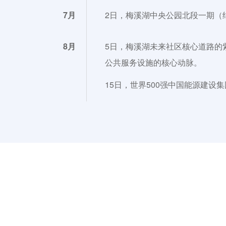
7月
2日，梅溪湖中央公园北段一期（
8月
5日，梅溪湖未来社区核心道路的
公共服务设施的核心动脉。
15日，世界500强中国能源建
19日，作为湖南湘江新区重点引
28日，瑞生医疗“瑞启新研 智
10月
10日，广东图博生物正式入驻湘
15日，梅溪湖D区能源站顺利完
键一步。