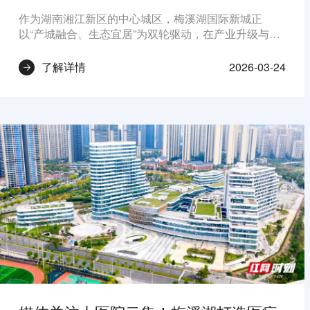
作为湖南湘江新区的中心城区，梅溪湖国际新城正
以“产城融合、生态宜居”为双轮驱动，在产业升级与品
质提升的赛道上加速奔跑。产城共生共荣，开启高质量
发展新征程从产业集群的持续扩容到品质生活的不断升
2026-03-24
了解详情
级，梅溪湖国际新城正走出一条“以产促城、以城兴
产、产城融合”的高质量发展之路。未来，梅溪湖将继
续集聚龙头企业，不断完善健康科创产业版图，以高标
准配套、高效率服务、高质量生态，全力打造长沙产城
融合新高地、健康科创示范区。在产城融合与生态宜居
的双向赋能下，梅溪湖国际新城正以昂扬姿态，书写着
现代化新城建设的崭新篇章。