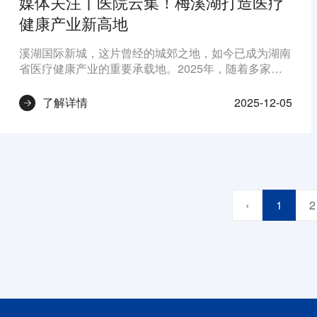
媒体关注丨医院云集！梅溪湖打造医疗
健康产业新高地
溪湖国际新城，这片曾经的城郊之地，如今已成为湖南
省医疗健康产业的重要承载地。2025年，随着多家高
端医疗机构陆续建成并投入使用，梅溪湖正以“产城融
合”的生动实践，诠释一座智慧健康之城的温度与力
2025-12-05
了解详情
量。
‹
1
2